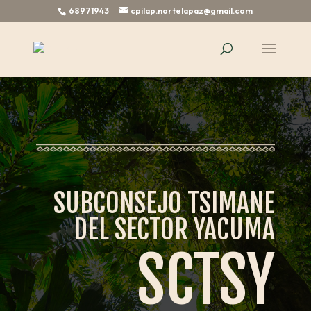
68971943
cpilap.nortelapaz@gmail.com
SUBCONSEJO TSIMANE
DEL SECTOR YACUMA
SCTSY