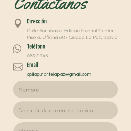
Contáctanos
Dirección

Calle Socabaya. Edificio Handal Center .
Piso 8. Oficina 807 Ciudad La Paz, Bolivia
Teléfono

68971943
Email

cpilap.nortelapaz@gmail.com