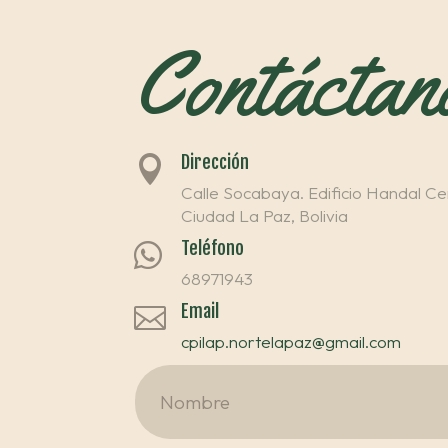
Contáctan
Dirección

Calle Socabaya. Edificio Handal Cen
Ciudad La Paz, Bolivia
Teléfono

68971943
Email

cpilap.nortelapaz@gmail.com