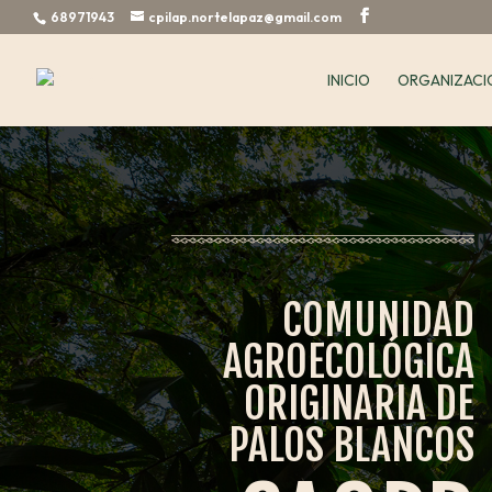
68971943
cpilap.nortelapaz@gmail.com
INICIO
ORGANIZACI
COMUNIDAD
AGROECOLÓGICA
ORIGINARIA DE
PALOS BLANCOS