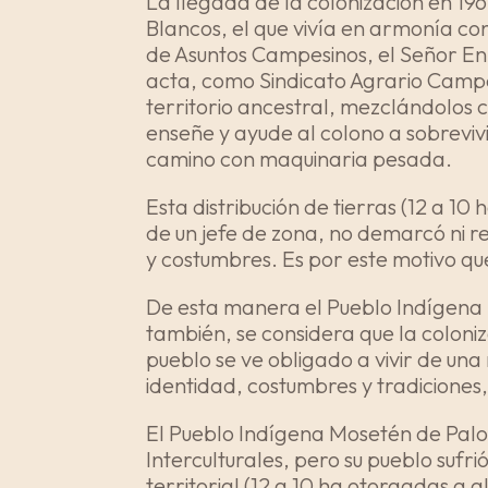
La llegada de la colonización en 1
Blancos, el que vivía en armonía con
de Asuntos Campesinos, el Señor Enri
acta, como Sindicato Agrario Campes
territorio ancestral, mezclándolos co
enseñe y ayude al colono a sobreviv
camino con maquinaria pesada.
Esta distribución de tierras (12 a 1
de un jefe de zona, no demarcó ni res
y costumbres. Es por este motivo qu
De esta manera el Pueblo Indígena 
también, se considera que la coloniz
pueblo se ve obligado a vivir de un
identidad, costumbres y tradiciones,
El Pueblo Indígena Mosetén de Palos
Interculturales, pero su pueblo sufr
territorial (12 a 10 ha otorgadas a