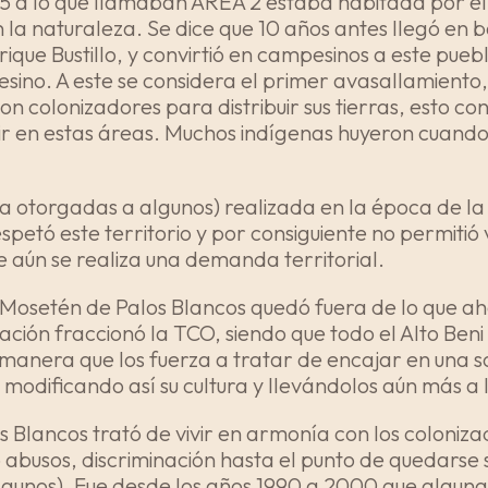
965 a lo que llamaban AREA 2 estaba habitada por e
 la naturaleza. Se dice que 10 años antes llegó en b
que Bustillo, y convirtió en campesinos a este pueb
ino. A este se considera el primer avasallamiento, 
n colonizadores para distribuir sus tierras, esto con
ir en estas áreas. Muchos indígenas huyeron cuando
0 ha otorgadas a algunos) realizada en la época de la
petó este territorio y por consiguiente no permitió v
e aún se realiza una demanda territorial.
Mosetén de Palos Blancos quedó fuera de lo que ah
ación fraccionó la TCO, siendo que todo el Alto Beni
a manera que los fuerza a tratar de encajar en una 
 modificando así su cultura y llevándolos aún más a l
 Blancos trató de vivir en armonía con los coloniz
ió abusos, discriminación hasta el punto de quedars
 algunos). Fue desde los años 1990 a 2000 que alguna